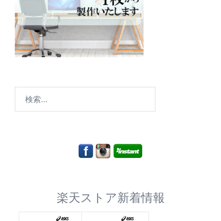
検
索:
楽天ストア新着情報