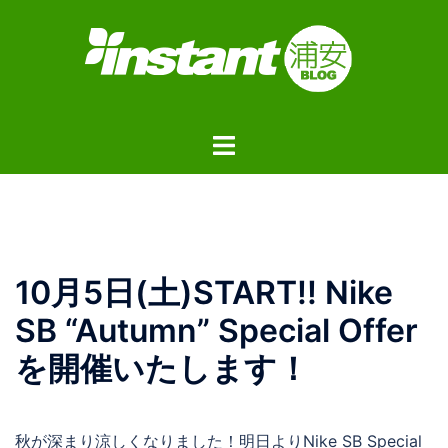
コ
ン
テ
ン
ツ
ト
へ
グ
ス
ル
キ
メ
ッ
ニ
プ
ュ
10月5日(土)START!! Nike
ー
SB “Autumn” Special Offer
を開催いたします！
秋が深まり涼しくなりました！明日よりNike SB Special