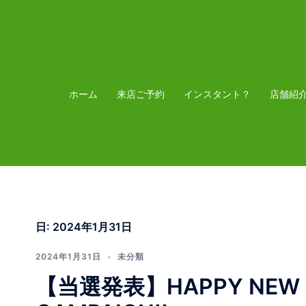
コ
ン
テ
ン
ツ
ホーム
来店ご予約
インスタント？
店舗紹
へ
ス
キ
ッ
プ
日:
2024年1月31日
2024年1月31日
未分類
【当選発表】HAPPY NEW YE