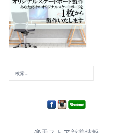
検
索:
楽天ストア新着情報