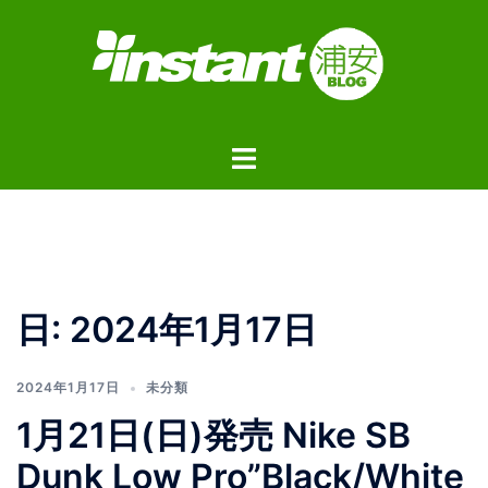
コ
ン
テ
ン
ツ
ト
へ
グ
ス
ル
キ
メ
ッ
ニ
プ
ュ
日:
2024年1月17日
ー
2024年1月17日
未分類
1月21日(日)発売 Nike SB
Dunk Low Pro”Black/White