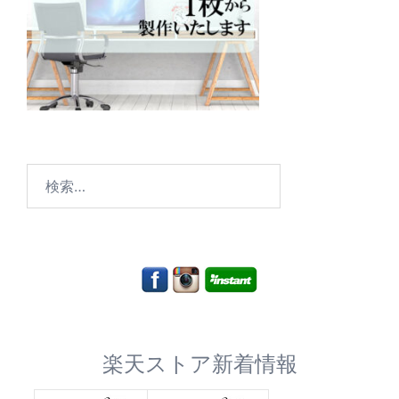
検
索:
楽天ストア新着情報