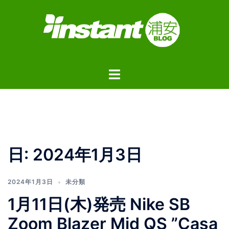
コ
ン
テ
ン
ツ
ト
へ
グ
ス
ル
キ
メ
ッ
ニ
プ
ュ
日:
2024年1月3日
ー
2024年1月3日
未分類
1月11日(木)発売 Nike SB
Zoom Blazer Mid QS ”Casa