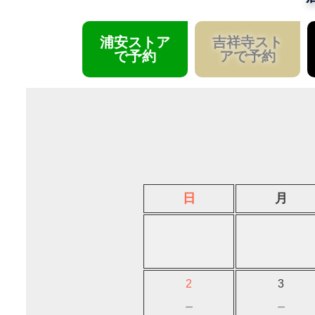
浦安ストア
吉祥寺スト
で予約
アで予約
日
月
2
3
－
－