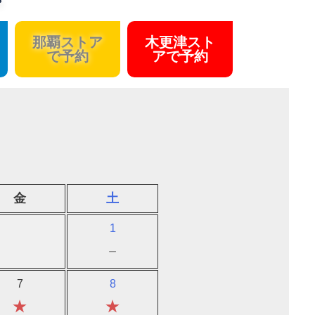
那覇ストア
木更津スト
で予約
アで予約
金
土
1
－
7
8
★
★