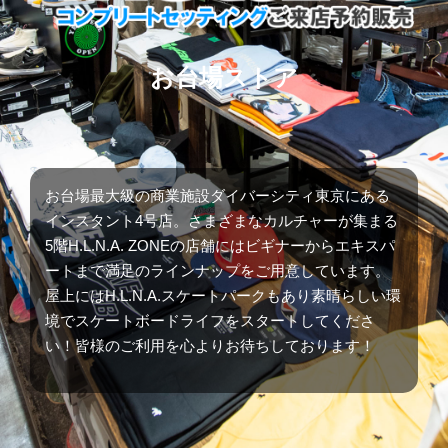
お台場ストア
お台場最大級の商業施設ダイバーシティ東京にある
インスタント4号店。さまざまなカルチャーが集まる
5階H.L.N.A. ZONEの店舗にはビギナーからエキスパ
ートまで満足のラインナップをご用意しています。
屋上にはH.L.N.A.スケートパークもあり素晴らしい環
境でスケートボードライフをスタートしてくださ
い！皆様のご利用を心よりお待ちしております！