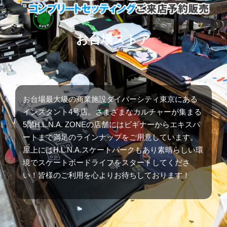
お台場ストア
お台場最大級の商業施設ダイバーシティ東京にある
インスタント4号店。さまざまなカルチャーが集まる
5階H.L.N.A. ZONEの店舗にはビギナーからエキスパ
ートまで満足のラインナップをご用意しています。
屋上にはH.L.N.A.スケートパークもあり素晴らしい環
境でスケートボードライフをスタートしてくださ
い！皆様のご利用を心よりお待ちしております！