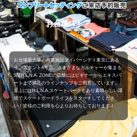
お台場ストア
お台場最大級の商業施設ダイバーシティ東京にある
インスタント4号店。さまざまなカルチャーが集まる
5階H.L.N.A. ZONEの店舗にはビギナーからエキスパ
ートまで満足のラインナップをご用意しています。
屋上にはH.L.N.A.スケートパークもあり素晴らしい環
境でスケートボードライフをスタートしてくださ
い！皆様のご利用を心よりお待ちしております！