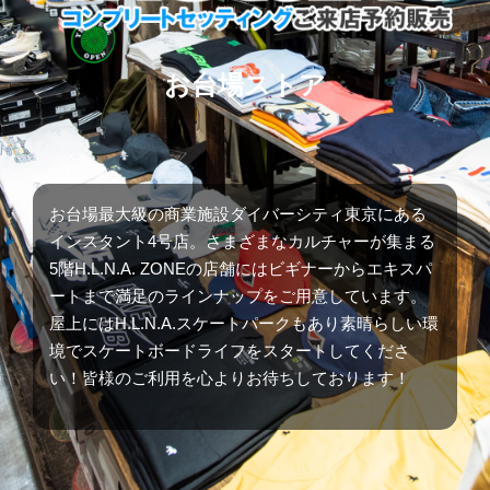
お台場ストア
お台場最大級の商業施設ダイバーシティ東京にある
インスタント4号店。さまざまなカルチャーが集まる
5階H.L.N.A. ZONEの店舗にはビギナーからエキスパ
ートまで満足のラインナップをご用意しています。
屋上にはH.L.N.A.スケートパークもあり素晴らしい環
境でスケートボードライフをスタートしてくださ
い！皆様のご利用を心よりお待ちしております！