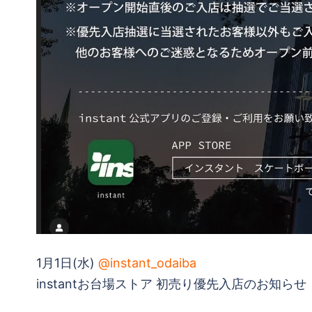
1月1日(水)
@instant_odaiba
instantお台場ストア 初売り優先入店のお知らせ