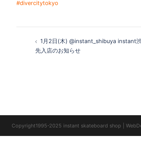
#divercitytokyo
投
1月2日(木) @instant_shibuya ins
稿
先入店のお知らせ
ナ
ビ
ゲ
ー
シ
Copyright1995-2025 instant skateboard shop
|
WebD