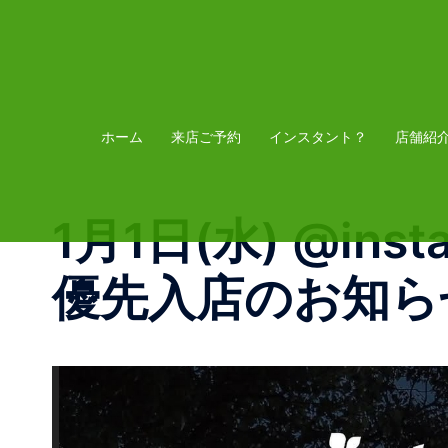
コ
ン
テ
ン
ツ
ホーム
来店ご予約
インスタント？
店舗紹
へ
ス
1月1日(水) @ins
キ
ッ
優先入店のお知ら
プ