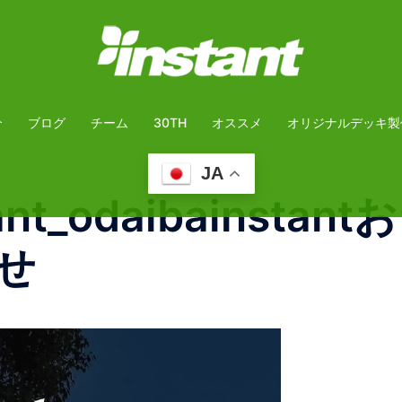
介
ブログ
チーム
30TH
オススメ
オリジナルデッキ製
JA
tant_odaibainst
せ