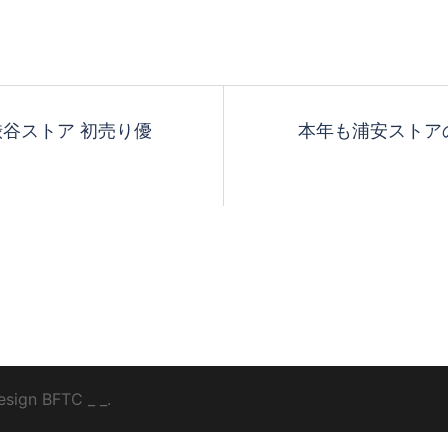
tant渋谷ストア 初売り優
本年も浦安ストア
esign
BFTC
_ _.