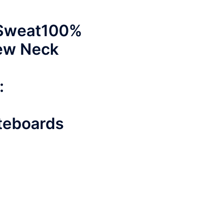
 Sweat100%
w Neck
:
teboards