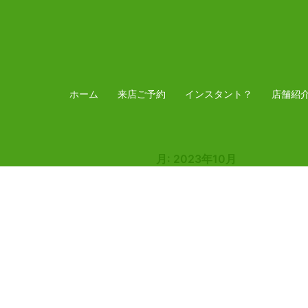
コ
ン
テ
ン
ツ
ホーム
来店ご予約
インスタント？
店舗紹
へ
ス
キ
月:
2023年10月
ッ
プ