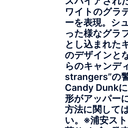
スパイアされた
ワイトのグラ
ーを表現。シ
った様なグラ
とし込まれた
のデザインと
らのキャンディーに
stranger
Candy Du
形がアッパーに
方法に関して
い。※浦安ス