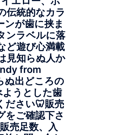
、イエロー、ホ
の伝統的なカラ
ーンが歯に挟ま
タンラベルに落
など遊び心満載
は見知らぬ人か
dy from
知らぬ出どころの
食べようとした歯
ださい🦷販売
グをご確認下さ
※販売足数、入