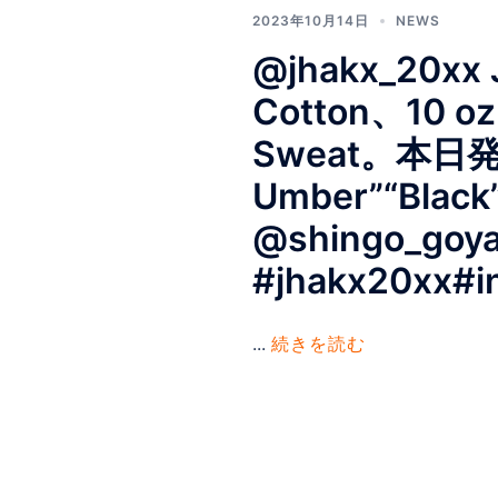
2023年10月14日
NEWS
@jhakx_20xx 
Cotton、10
Sweat。本日発売
Umber”“Black”
@shingo_goy
#jhakx20xx#i
...
続きを読む