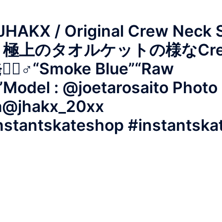
JHAKX / Original Crew Neck
 oz 極上のタオルケットの様なCre
‍♂️“Smoke Blue”“Raw
Model : @joetarosaito Photo 
a@jhakx_20xx
nstantskateshop #instantska