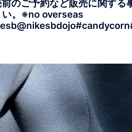
売前のご予約など販売に関する
※no overseas
kesb@nikesbdojo#candycorn#