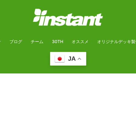
介
ブログ
チーム
30TH
オススメ
オリジナルデッキ製
JA