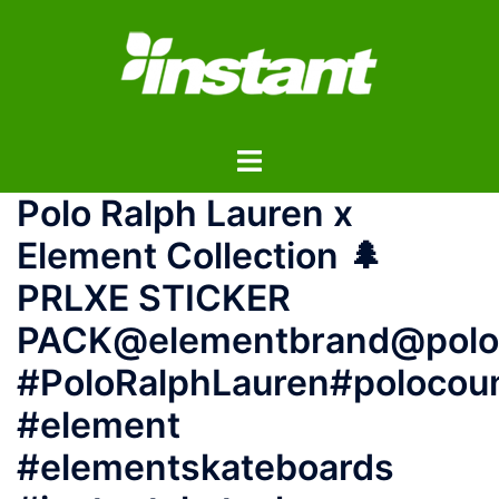
コ
ン
テ
ン
ツ
ト
へ
グ
ス
Polo Ralph Lauren x
ル
キ
メ
ッ
Element Collection 🌲
ニ
プ
PRLXE STICKER
ュ
ー
PACK@elementbrand@polor
#PoloRalphLauren#polocou
#element
#elementskateboards