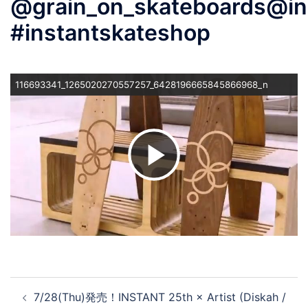
@grain_on_skateboards@in
#instantskateshop
116693341_1265020270557257_6428196665845866968_n
ビ
デ
オ
投
7/28(Thu)発売！INSTANT 25th × Artist (Diskah /
稿