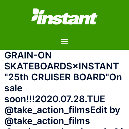
コ
ン
テ
ン
ツ
ト
へ
グ
ス
GRAIN-ON
ル
キ
メ
ッ
SKATEBOARDS×INSTANT
ニ
プ
"25th CRUISER BOARD"On
ュ
ー
sale
soon!!!2020.07.28.TUE
@take_action_filmsEdit by
@take_action_films