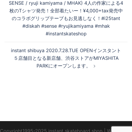
を
SENSE / ryuji kamiyama / MHAK) 4人の作家による4
ナ
枚のTシャツ発売！全部着たいー！¥4,000+tax発売中
ビ
のコラボグリップテープもお見逃しなく！#i25tant
ゲ
再
#diskah #sense #ryujikamiyama #mhak
ー
#instantskateshop
シ
生
ョ
instant shibuya 2020.7.28.TUE OPENインスタント
ン
５店舗目となる新店舗、渋谷ストアがMIYASHITA
PARKにオープンします。
す
る
Copyright1995-2025 instant skateboard shop
|
WebDesign