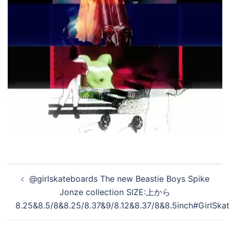
投
@girlskateboards The new Beastie Boys Spike
稿
Jonze collection SIZE:上から
ナ
8.25&8.5/8&8.25/8.37&9/8.12&8.37/8&8.5inch#GirlSk
ビ
ゲ