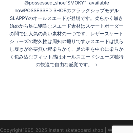
@possessed_shoe "SMOKY" available
ー
nowPOSSESSED SHOEのフラッグシップモデル
シ
SLAPPYのオールスエードが登場です。 柔らかく履き
ョ
始めから足に馴染むスエード素材はスケートボーダー
ン
の間では人気の高い素材の一つです。レザースケート
シューズの耐久性は周知の通りですがスエードは慣ら
し履きが必要無い程柔らかく、足の甲を中心に柔らか
く包み込むフィット感はオールスエードシューズ独特
の快適で自由な感覚です。
Copyright1995-2025 instant skateboard shop
|
WebDesign