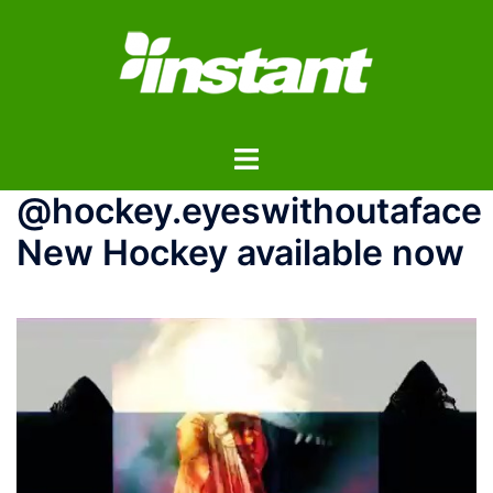
コ
ン
テ
ン
ツ
ト
へ
グ
ス
@hockey.eyeswithoutaface
ル
キ
メ
ッ
New Hockey available now
ニ
プ
ュ
ー