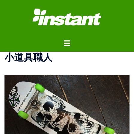
コ
ン
テ
ン
ツ
ト
へ
グ
ス
小道具職人
ル
キ
メ
ッ
ニ
プ
ュ
ー