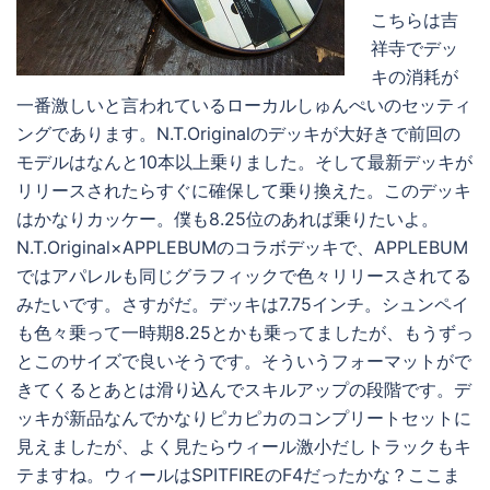
こちらは吉
祥寺でデッ
キの消耗が
一番激しいと言われているローカルしゅんぺいのセッティ
ングであります。N.T.Originalのデッキが大好きで前回の
モデルはなんと10本以上乗りました。そして最新デッキが
リリースされたらすぐに確保して乗り換えた。このデッキ
はかなりカッケー。僕も8.25位のあれば乗りたいよ。
N.T.Original×APPLEBUMのコラボデッキで、APPLEBUM
ではアパレルも同じグラフィックで色々リリースされてる
みたいです。さすがだ。デッキは7.75インチ。シュンペイ
も色々乗って一時期8.25とかも乗ってましたが、もうずっ
とこのサイズで良いそうです。そういうフォーマットがで
きてくるとあとは滑り込んでスキルアップの段階です。デ
ッキが新品なんでかなりピカピカのコンプリートセットに
見えましたが、よく見たらウィール激小だしトラックもキ
テますね。ウィールはSPITFIREのF4だったかな？ここま