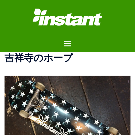
コ
ン
テ
ン
ツ
ト
へ
グ
ス
吉祥寺のホープ
ル
キ
メ
ッ
ニ
プ
ュ
ー