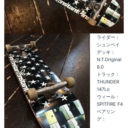
ライダー：
シュンペイ
デッキ：
N.T.Original
8.0
トラック：
THUNDER
147Lo
ウィール：
SPITFIRE F4
ベアリン
グ：