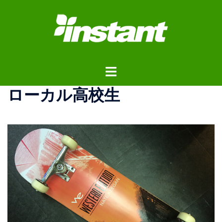
コ
ン
テ
ン
ツ
ト
へ
グ
ス
ローカル高校生
ル
キ
メ
ッ
ニ
プ
ュ
ー