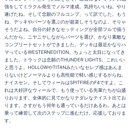
強をしてミラクル発生でノルマ達成。気持ちいいね。やり
遂げたね。そして念願のフルコンプ、って訳でした。もう
ね、デッキやパーツを選ぶのが超楽しそうなのよ。そりゃ
そうだよね。自分の好きなセッティングが全部フルで揃う
んだから。ニヤニヤしながらパーツを選び、かなり素敵な
コンプリートセットができました。デッキは最近かなりハ
マっているWESTERNEDITION。ちょっと太目になってき
ました。トラックは念願のTHUNDER LIGHTS。これいい
と思うよ。HOLLOWやTITANみたいなセレブ感はあんま
りないけどノーマルよりも高性能で軽い感じするからね。
ナイスセン。そしてウィールはSPITFIREのF4ですよ。こ
れは大好評なウィールで、もう使っている先輩たちが山盛
りおります。全体的に見てかなりテダレなテイスト出てお
ります。さすがもう何年も通っているだけあるわ。あとは
乗って練習して次のステップに進むだけ。応援しておりま
す。