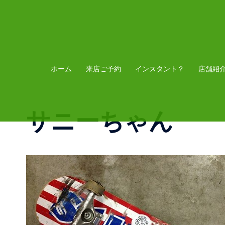
コ
ン
テ
ン
ツ
ホーム
来店ご予約
インスタント？
店舗紹
へ
ス
サニーちゃん
キ
ッ
プ