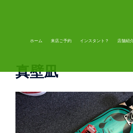
コ
ン
テ
ン
ツ
ホーム
来店ご予約
インスタント？
店舗紹
へ
ス
真壁凪
キ
ッ
プ