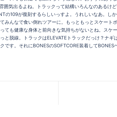
方が雰囲気出るよね。トラックって結構いろんなのあるけ
DENTの109が復刻するらしいっすよ。うれしいなあ。
てみんなで食い倒れツアーに。もっともっとスケート
っても健康な身体と前向きな気持ちがないとね。スケ
っと脱線。トラックはELEVATEトラックだっけ？ナ
です。それにBONESのSOFTCORE装着してBON