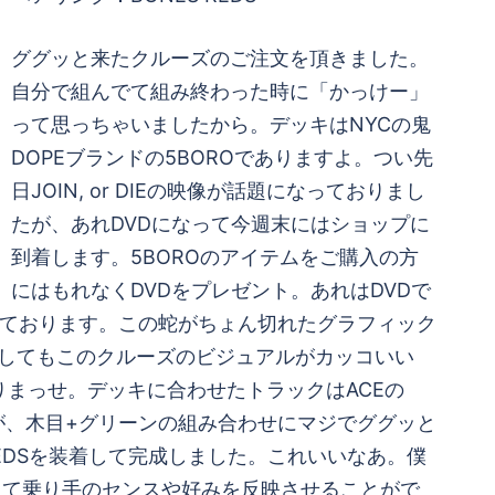
ググッと来たクルーズのご注文を頂きました。
自分で組んでて組み終わった時に「かっけー」
って思っちゃいましたから。デッキはNYCの鬼
DOPEブランドの5BOROでありますよ。つい先
日JOIN, or DIEの映像が話題になっておりまし
たが、あれDVDになって今週末にはショップに
到着します。5BOROのアイテムをご購入の方
にはもれなくDVDをプレゼント。あれはDVDで
されております。この蛇がちょん切れたグラフィック
にしてもこのクルーズのビジュアルがカッコいい
りまっせ。デッキに合わせたトラックはACEの
が、木目+グリーンの組み合わせにマジでググッと
EDSを装着して完成しました。これいいなあ。僕
って乗り手のセンスや好みを反映させることがで