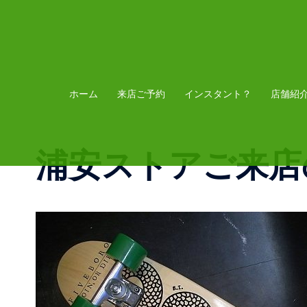
コ
ン
テ
ン
ツ
ホーム
来店ご予約
インスタント？
店舗紹
へ
ス
浦安ストアご来店
キ
ッ
プ