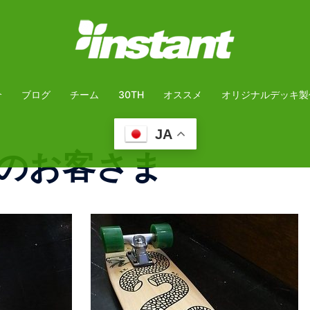
介
ブログ
チーム
30TH
オススメ
オリジナルデッキ製
JA
のお客さま