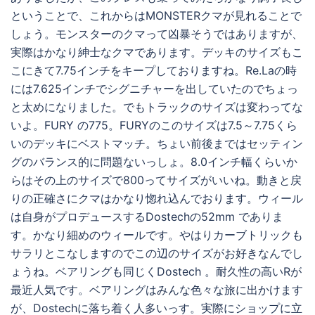
ということで、これからはMONSTERクマが見れることで
しょう。モンスターのクマって凶暴そうではありますが、
実際はかなり紳士なクマであります。デッキのサイズもこ
こにきて7.75インチをキープしておりますね。Re.Laの時
には7.625インチでシグニチャーを出していたのでちょっ
と太めになりました。でもトラックのサイズは変わってな
いよ。FURY の775。FURYのこのサイズは7.5～7.75くら
いのデッキにベストマッチ。ちょい前後まではセッティン
グのバランス的に問題ないっしょ。8.0インチ幅くらいか
らはその上のサイズで800ってサイズがいいね。動きと戻
りの正確さにクマはかなり惚れ込んでおります。ウィール
は自身がプロデュースするDostechの52mm でありま
す。かなり細めのウィールです。やはりカーブトリックも
サラリとこなしますのでこの辺のサイズがお好きなんでし
ょうね。ベアリングも同じくDostech 。耐久性の高いRが
最近人気です。ベアリングはみんな色々な旅に出かけます
が、Dostechに落ち着く人多いっす。実際にショップに立