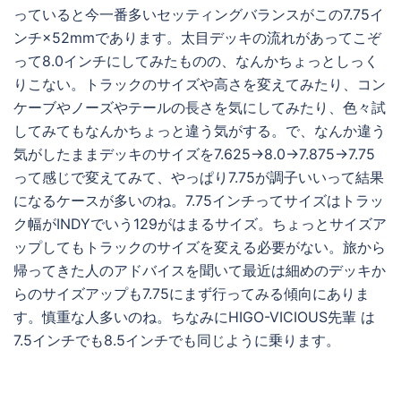
っていると今一番多いセッティングバランスがこの7.75イ
ンチ×52mmであります。太目デッキの流れがあってこぞ
って8.0インチにしてみたものの、なんかちょっとしっく
りこない。トラックのサイズや高さを変えてみたり、コン
ケーブやノーズやテールの長さを気にしてみたり、色々試
してみてもなんかちょっと違う気がする。で、なんか違う
気がしたままデッキのサイズを7.625→8.0→7.875→7.75
って感じで変えてみて、やっぱり7.75が調子いいって結果
になるケースが多いのね。7.75インチってサイズはトラッ
ク幅がINDYでいう129がはまるサイズ。ちょっとサイズア
ップしてもトラックのサイズを変える必要がない。旅から
帰ってきた人のアドバイスを聞いて最近は細めのデッキか
らのサイズアップも7.75にまず行ってみる傾向にありま
す。慎重な人多いのね。ちなみにHIGO-VICIOUS先輩 は
7.5インチでも8.5インチでも同じように乗ります。