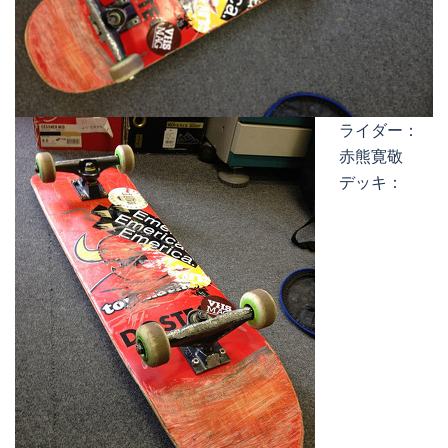
ライダー：
赤熊寛敬
デッキ：