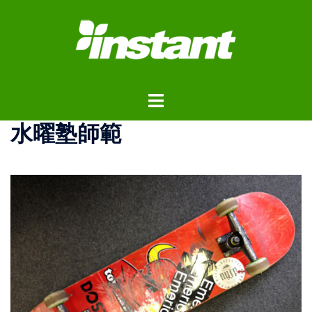
コ
ン
テ
ン
ツ
ト
へ
グ
ス
水曜塾師範
ル
キ
メ
ッ
ニ
プ
ュ
ー