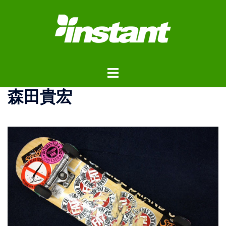
コ
ン
テ
ン
ツ
ト
へ
グ
ス
森田貴宏
ル
キ
メ
ッ
ニ
プ
ュ
ー