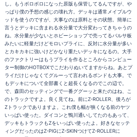
し。もうボロボロになった原版も保管してるんですが、や
っぱり僕の予想の感じの壊れ方。デッキは通常メイプルウ
ッドを使うのですが、大事なのは原料とその状態。簡単に
言うとデッキに含まれる水分量で大分変わってきちゃうの
ね。水分量が少ないとホビーショップで売ってるバルサ板
みたいに軽量だけどモロいプライに、反対に水分量が多い
とカキカキに強いけどかなり重たいデッキになるの。大手
のファクトリーはもうプライを作るところからコンピュー
ター制御のHOTBOXでこだわりぬいてますからね。あとプ
ライだけじゃなくてグルーって言われるボンドも大事。で
もデッキについて全部書くと超長くなるのでこの辺で。
で、森田のセッティングで一番ググーッと来たのはね、こ
のトラックですよ。良く見てね。前にZ-ROLLER、後ろが
Zトラックでありますよ。これ僕も幅が狭くなる前のヤツ
いっぱい使った。ダイコンと鴨川通いしてたのもあって、
デッキもトラックもZをいっぱい使ったよ。好きなセッテ
ィングだったのはZ-PIGにZ-SKINつけてZ-ROLLERに