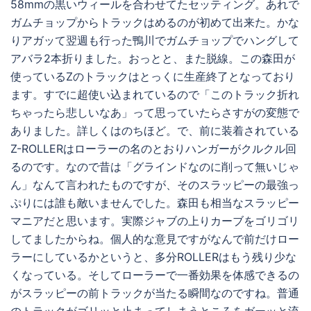
58mmの黒いウィールを合わせてたセッティング。あれで
ガムチョップからトラックはめるのが初めて出来た。かな
りアガッて翌週も行った鴨川でガムチョップでハングして
アバラ2本折りました。おっとと、また脱線。この森田が
使っているZのトラックはとっくに生産終了となっており
ます。すでに超使い込まれているので「このトラック折れ
ちゃったら悲しいなあ」って思っていたらさすがの変態で
ありました。詳しくはのちほど。で、前に装着されている
Z-ROLLERはローラーの名のとおりハンガーがクルクル回
るのです。なので昔は「グラインドなのに削って無いじゃ
ん」なんて言われたものですが、そのスラッピーの最強っ
ぷりには誰も敵いませんでした。森田も相当なスラッピー
マニアだと思います。実際ジャブの上りカーブをゴリゴリ
してましたからね。個人的な意見ですがなんで前だけロー
ラーにしているかというと、多分ROLLERはもう残り少な
くなっている。そしてローラーで一番効果を体感できるの
がスラッピーの前トラックが当たる瞬間なのですね。普通
のトラックがゴリッと止まってしまうところをガーッと流