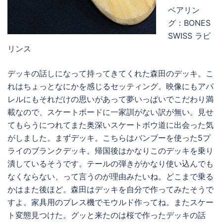
ベアリン
グ：BONES
SWISS ラビ
リンス
デッキの話しになって持ってきてくれた森田のデッキ。こ
れはちょっとなにかを感じるセッティング。映像にもアパ
レルにもそれだけの思いがあって夢いっぱいでこだわり満
載なので、スケートボードに一家訓がない訳が無い。見せ
てもらうにつれてまた奥深いスケートボウ道に出会った気
がしました。まずデッキ。こちらはバンブーを使った5プ
ライのブランクデッキ。帰国後はかなりこのデッキを乗り
潰しているそうです。テールの弾きがかなり使い込んでも
なくならない、って言うのが理由みたいね。どこまで乗る
かはまた後ほど。森田はデッキを自分で作ってみたそうで
すよ。家具用のプレス機でモウルド作ってね。またスケー
ト変態見つけた。グッと来たのは桜で作ったデッキの話