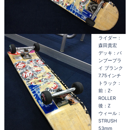
ライダー：
森田貴宏
デッキ：バ
ンブープラ
イ ブランク
7.75インチ
トラック：
前：Z-
ROLLER
後：Z
ウィール：
STRUSH
53mm