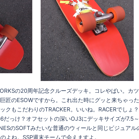
 WORKSの20周年記念クルーズデッキ。コレやばい。
巨匠のESOWですから。これ出た時にグッと来ちゃった
クもこだわりのTRACKER。いいね。RACERでし
6だっけ？オフセットの深いOJ3にデッキサイズが7.5～
BONESのSOFTみたいな普通のウィールと同じビジュ
のよね。SSP週末チームで会えますよ。