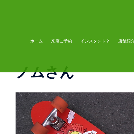
コ
ン
テ
ン
ツ
ホーム
来店ご予約
インスタント？
店舗紹
へ
ス
ノムさん
キ
ッ
プ