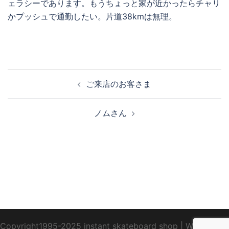
ェラシーであります。もうちょっと家が近かったらチャリ
かプッシュで通勤したい。片道38kmは無理。
投
ご来店のお客さま
稿
ナ
ノムさん
ビ
ゲ
ー
シ
ョ
ン
Copyright1995-2025 instant skateboard shop
|
WebDesign