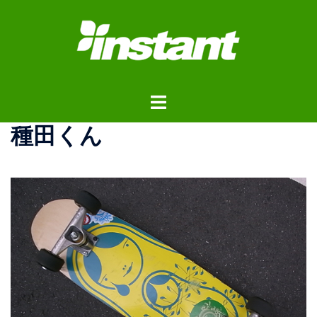
コ
ン
テ
ン
ツ
ト
へ
グ
ス
種田くん
ル
キ
メ
ッ
ニ
プ
ュ
ー