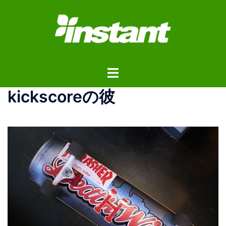
コ
ン
テ
ン
ツ
ト
へ
グ
ス
kickscoreの彼
ル
キ
メ
ッ
ニ
プ
ュ
ー