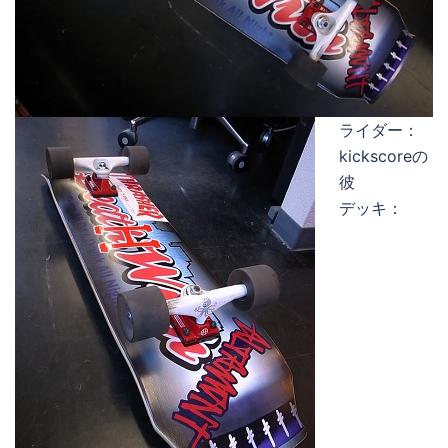
ライダー：
kickscoreの
彼
デッキ：