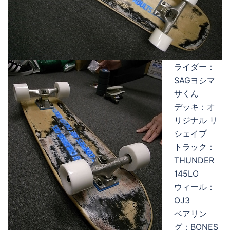
ライダー：
SAGヨシマ
サくん
デッキ：オ
リジナル リ
シェイプ
トラック：
THUNDER
145LO
ウィール：
OJ3
ベアリン
グ：BONES