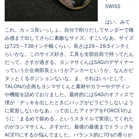
SWISS
はい、みて
これ。カッコ良いっしょ。自分で削りだしてサンダーで痛
み感まで出してさらに素敵なサイズ。すごいなあ。サイズ
は7.25～7.38インチ幅くらい。長さは29～29.5インチく
らいかな。このサイズ好き。工具も全部自前で持ってたん
だって。さすが過ぎる。ヨシマサくんはSAGのデザイナー
っていうか企画部長というかアンカーというか、なんかピ
タッとくるポジションないな。ま、それはいいとして、
TALONの企画もヨシマサくんと素材やカラーやデザイン
や機能を詰めておりました。最終的にはSAGのオフィスで
僕が「デッキを出したときにバッグがピラピラしないよう
に変形しないかなあ」って出したアイデアをFORCE1のよ
うに「まるめて留める」というスタイルで実現してくれた
のがヨシマサくん。さすがだ。最後の最後までトラックを
ACE11にするか悩んでました。バランス的に70’sの香りが