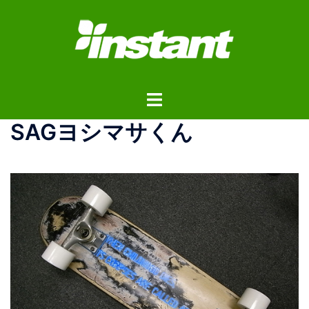
コ
ン
テ
ン
ツ
ト
へ
グ
ス
SAGヨシマサくん
ル
キ
メ
ッ
ニ
プ
ュ
ー