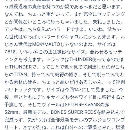
う成長過程の責任を持つのが親であるべきだと思います。
なんてね。ちょっと重たいって。また完全にセッティング
とか関係ないところに行っちゃいました。失礼しました。
デッキはこちらGIRLのハワードですよ。いいね。父ちゃ
ん世代はやっぱりハワードやキャロルにグッと来ます。お
じさん世代はMOやMALTOじゃないのよね。サイズは
7.812。いやいやこの辺は微妙なサイズ。合わせるセッテ
ィングを考えます。トラックはTHUNDER使ってるのでま
たTHUNDERで、ってことで色々見てて到達したのがこち
らのTITAN。持ってみて納得の軽さ。そして削ってみてわ
かる素材の硬さ。ちょっと高いだけあるじゃん、って評判
いいトラックです。サイズは今回147にして見ました。今
後、年とともにデッキサイズもややワイド目に移行すると
予測して。そしてウィールはSPITFIRE×VANSの赤
52mm。最新モデル。BONES SUPER REDSを組み込んで
完成っす。気がつけば全部最新モデルのブルジョワコンプ
リート。さすがだね。これは自分へのご褒美とみた。塩浜