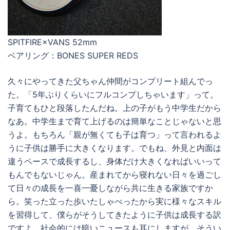
SPITFIRE×VANS 52mm
ベアリング：BONES SUPER REDS
久々にやってきた父ちゃん仲間がコンプリート組んでっ
た。「5年ぶりくらいにフルコンプしちゃいます」って。
子育てもひと段落したんだね。上の子がもう中学生だから
なあ。中学生まで育て上げるのは簡単なことじゃないと思
うよ。もちろん「親が無くても子は育つ」って言われるよ
うに子供は勝手に大きくなります。でもね、外見と内面は
違うペースで成長するし、身体だけ大きくなればいいって
もんでもないじゃん。産まれてから寝れない日々を過ごし
て日々の成長を一喜一憂しながら共に生きる家族ですか
ら。笑った立った歩いたしゃべったから実に様々なスキル
を習得して、僕らがそうしてきたように子供は成長する訳
ですよ。社会的には暗いニュースも耳にしますが、そうい