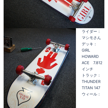
ライダー：
マシモさん
デッキ：
GIRL
HOWARD
ACE 7.812
インチ
トラック：
THUNDER
TITAN 147
ウィール：