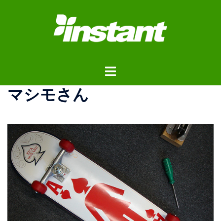
コ
ン
テ
ン
ツ
ト
へ
グ
ス
マシモさん
ル
キ
メ
ッ
ニ
プ
ュ
ー