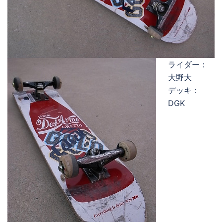
ライダー：
大野大
デッキ：
DGK