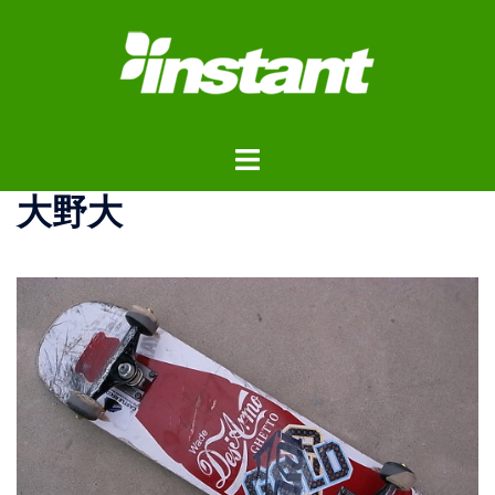
コ
ン
テ
ン
ツ
ト
へ
グ
ス
大野大
ル
キ
メ
ッ
ニ
プ
ュ
ー