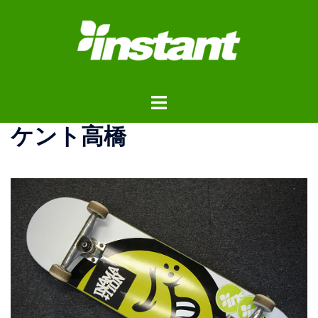
コ
ン
テ
ン
ツ
ト
へ
グ
ス
ケント高橋
ル
キ
メ
ッ
ニ
プ
ュ
ー