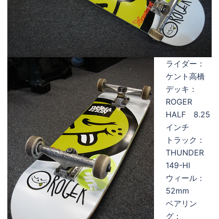
ライダー：
ケント高橋
デッキ：
ROGER
HALF 8.25
インチ
トラック：
THUNDER
149-HI
ウィール：
52mm
ベアリン
グ：