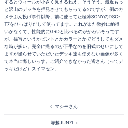
するとウィールが小さく見えるねえ。そうそう。最近もっ
と沢山のデッキを拝見させてもらってるのですが、例のカ
メラぶん投げ事件以降、前に使ってた極薄SONYのDSC-
T7をひっぱりだして使ってます。これがまた微妙に納得
いかなくて、性能的にGRDと比べるのがかわいそうです
が、描写というかピントとかカラーとかでどうしてもダメ
な時が多い。完全に撮るのが下手なのを旧式のせいにして
ますが撮らせていただいたデッキ達も使えない画像が多く
て本当に悔しいっす。ご紹介できなかった皆さん（ってデ
ッキだけど）スイマセン。
投
マシモさん
稿
ナ
塚越JUNZI
ビ