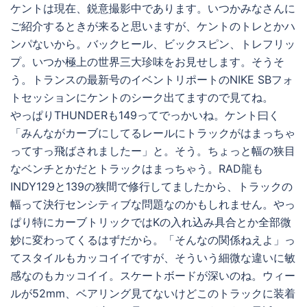
ケントは現在、鋭意撮影中であります。いつかみなさんに
ご紹介するときが来ると思いますが、ケントのトレとかハ
ンパないから。バックヒール、ビックスピン、トレフリッ
プ。いつか極上の世界三大珍味をお見せします。そうそ
う。トランスの最新号のイベントリポートのNIKE SBフォ
トセッションにケントのシーク出てますので見てね。
やっぱりTHUNDERも149ってでっかいね。ケント曰く
「みんながカーブにしてるレールにトラックがはまっちゃ
ってすっ飛ばされましたー」と。そう。ちょっと幅の狭目
なベンチとかだとトラックはまっちゃう。RAD龍も
INDY129と139の狭間で修行してましたから、トラックの
幅って決行センシティブな問題なのかもしれません。やっ
ぱり特にカーブトリックではKの入れ込み具合とか全部微
妙に変わってくるはずだから。「そんなの関係ねえよ」っ
てスタイルもカッコイイですが、そういう細微な違いに敏
感なのもカッコイイ。スケートボードが深いのね。ウィー
ルが52mm、ベアリング見てないけどこのトラックに装着