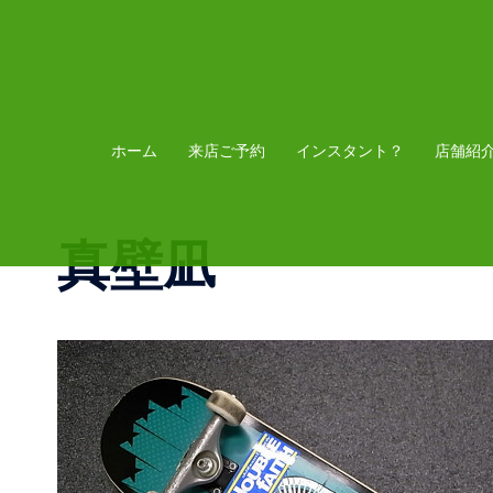
コ
ン
テ
ン
ツ
ホーム
来店ご予約
インスタント？
店舗紹
へ
ス
真壁凪
キ
ッ
プ