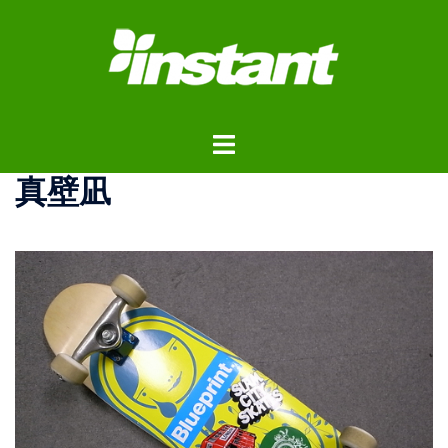
コ
ン
テ
ン
ツ
ト
へ
グ
ス
真壁凪
ル
キ
メ
ッ
ニ
プ
ュ
ー