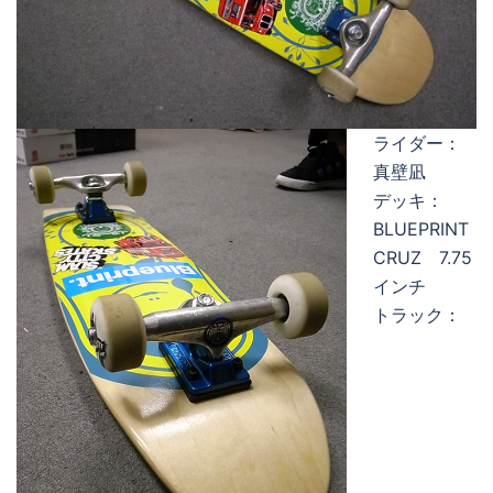
ライダー：
真壁凪
デッキ：
BLUEPRINT
CRUZ 7.75
インチ
トラック：