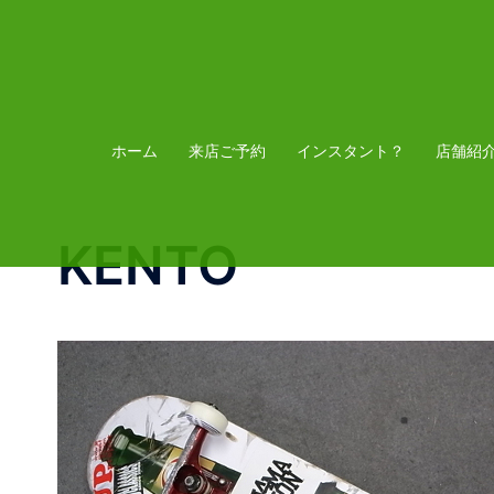
コ
ン
テ
ン
ツ
ホーム
来店ご予約
インスタント？
店舗紹
へ
ス
KENTO
キ
ッ
プ