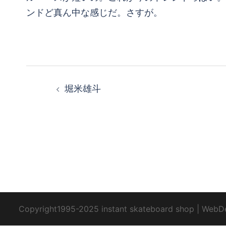
ンドど真ん中な感じだ。さすが。
投
堀米雄斗
稿
ナ
ビ
ゲ
ー
Copyright1995-2025 instant skateboard shop
|
WebD