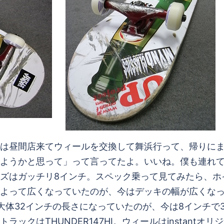
は昼間店来てウィールを交換して舞浜行って、帰りに
うかと思って」って言ってたよ。いいね。僕も連れてって
ズはガッチリ8インチ。スペック乗って見てみたら、ホ
よって広くなっていたのが、今はデッキの幅が広くな
体32インチの長さになっていたのが、今は8インチで31.
クはTHUNDER147HI。ウィールはinstantオ