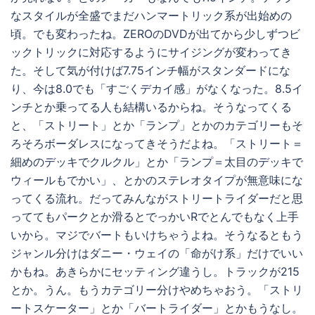
なスタイルが全盛でまだハンマートリック系が出始めの
頃。でも変わったね。ZEROのDVDが出てから少しずつビ
ックトリックに対応するようにサイジングが変わってき
た。そして気が付けば7.75インチ幅がスタンダードにな
り、今は8.0でも「すごくデカイ感」がなくなった。8.5イ
ンチとか乗ってる人も結構いるからね。そうなってくる
と、「ストリート」とか「ランプ」とかのカテゴリーもそ
ろそろボーダレスになってきそうだよね。「ストリート＝
細めのデッキでクルクル」とか「ランプ＝太目のデッキで
ウィールもでかい」、とかのステレオタイプが無意味にな
ってくる流れ。だってみんながストリートライダーだと思
っててもパークとか滑るとでっかいRでとんでもなく上手
いから。マジでバートもいけちゃうよね。そうなるともう
ジャンル分けはダニー・ウェイの「命がけ系」だけでいい
かもね。あきらかにセッティング違うし。トラックが215
とか。うん。もうカテゴリー分けやめちゃおう。「ストリ
ートスケーター」とか「バートライダー」とかもうなし。