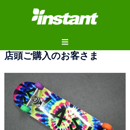
コ
ン
テ
ン
ツ
ト
へ
グ
ス
店頭ご購入のお客さま
ル
キ
メ
ッ
ニ
プ
ュ
ー