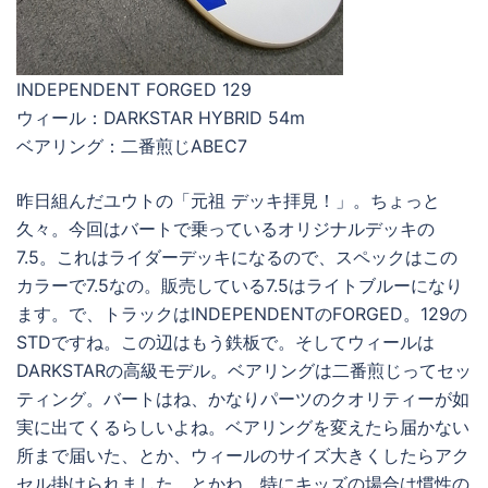
INDEPENDENT FORGED 129
ウィール：DARKSTAR HYBRID 54m
ベアリング：二番煎じABEC7
昨日組んだユウトの「元祖 デッキ拝見！」。ちょっと
久々。今回はバートで乗っているオリジナルデッキの
7.5。これはライダーデッキになるので、スペックはこの
カラーで7.5なの。販売している7.5はライトブルーになり
ます。で、トラックはINDEPENDENTのFORGED。129の
STDですね。この辺はもう鉄板で。そしてウィールは
DARKSTARの高級モデル。ベアリングは二番煎じってセッ
ティング。バートはね、かなりパーツのクオリティーが如
実に出てくるらしいよね。ベアリングを変えたら届かない
所まで届いた、とか、ウィールのサイズ大きくしたらアク
セル掛けられました。とかね。特にキッズの場合は慣性の