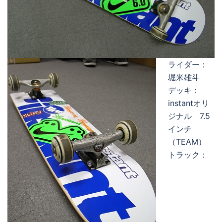
ライダー：
堀米雄斗
デッキ：
instantオリ
ジナル 7.5
インチ
（TEAM）
トラック：