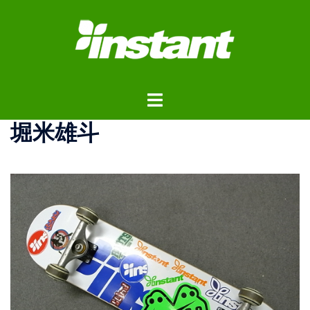
コ
ン
テ
ン
ツ
ト
へ
グ
ス
堀米雄斗
ル
キ
メ
ッ
ニ
プ
ュ
ー