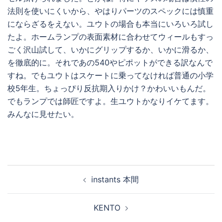
法則を使いにくいから、やはりパーツのスペックには慎重
にならざるをえない。ユウトの場合も本当にいろいろ試し
たよ。ホームランプの表面素材に合わせてウィールもすっ
ごく沢山試して、いかにグリップするか、いかに滑るか、
を徹底的に。それであの540やピポットができる訳なんで
すね。でもユウトはスケートに乗ってなければ普通の小学
校5年生。ちょっぴり反抗期入りかけ？かわいいもんだ。
でもランプでは師匠ですよ。生ユウトかなりイケてます。
みんなに見せたい。
投
instants 本間
稿
ナ
KENTO
ビ