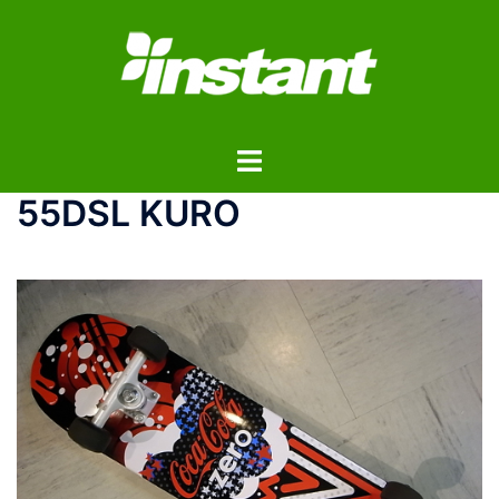
コ
ン
テ
ン
ツ
ト
へ
グ
ス
55DSL KURO
ル
キ
メ
ッ
ニ
プ
ュ
ー