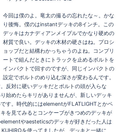
今回は僕のよ。竜太の撮るの忘れたな～。かな
り後悔。僕のはinstantデッキの8インチ。この
デッキはカナディアンメイプルでかなり硬めの
材質で良い。デッキの木材の硬さはね。プロシ
ョップだと結構わかっちゃうのよね。コンプリ
ートで組んだときにトラックを止めるボルトを
インパクトで回すのですが、同じインパクトの
設定でボルトのめり込む深さが変わるんです。
す。反対に硬いデッキだとボルトの頭が入らな
わり始めたらキリがありませんが、新しいデッキ
代的にはelementがFLATLIGHTとかペ
ッキを見てみるとコンケーブがきつめのデッキが
ntやaesteticsのデッキが好きだった人は
くKUHIROを使ってましたが、デッキと一緒に