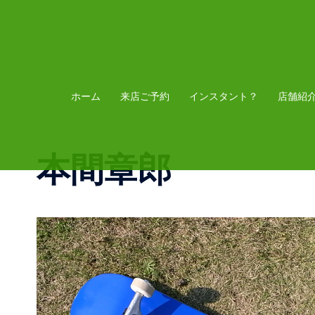
コ
ン
テ
ン
ツ
ホーム
来店ご予約
インスタント？
店舗紹
へ
ス
本間章郎
キ
ッ
プ