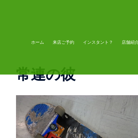
コ
ン
テ
ン
ツ
ホーム
来店ご予約
インスタント？
店舗紹
へ
ス
常連の彼
キ
ッ
プ