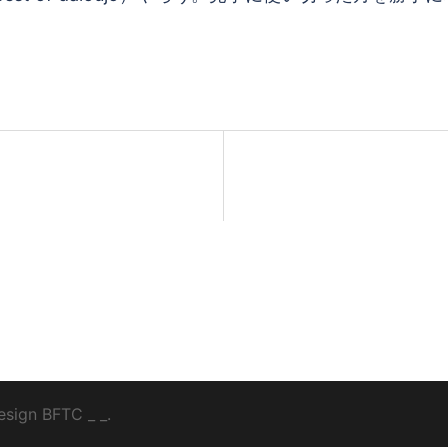
esign
BFTC
_ _.