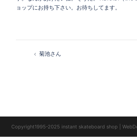
ョップにお持ち下さい。お待ちしてます。
投
菊池さん
稿
ナ
ビ
ゲ
ー
Copyright1995-2025 instant skateboard shop
|
WebD