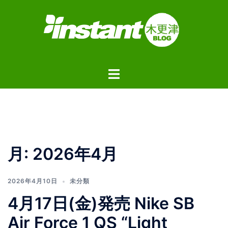
コ
ン
テ
ン
ツ
ト
へ
グ
ス
ル
キ
メ
ッ
ニ
プ
ュ
月:
2026年4月
ー
2026年4月10日
未分類
4月17日(金)発売 Nike SB
Air Force 1 QS “Light