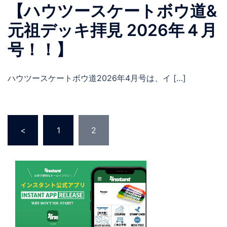
【ハウツースケートボウ道&
元祖デッキ拝見 2026年４月
号！！】
ハウツースケートボウ道2026年4月号は、イ […]
投
<
1
2
稿
の
ペ
ー
ジ
送
り