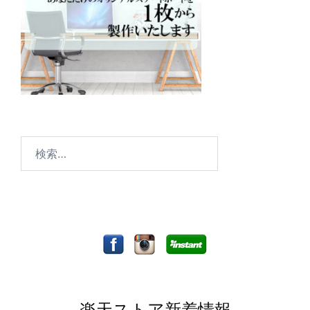
検
索:
楽天ストア新着情報