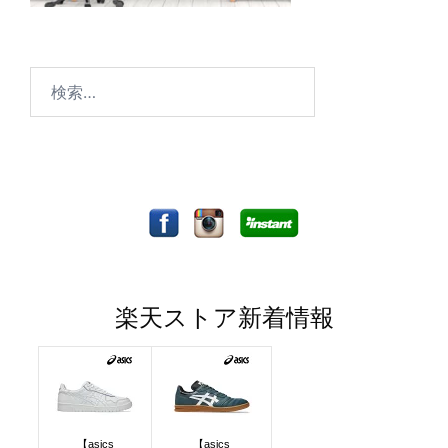
検
索:
楽天ストア新着情報