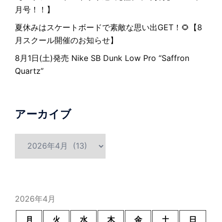
月号！！】
夏休みはスケートボードで素敵な思い出GET！🌻【8
月スクール開催のお知らせ】
8月1日(土)発売 Nike SB Dunk Low Pro “Saffron
Quartz”
アーカイブ
ア
ー
カ
イ
ブ
2026年4月
月
火
水
木
金
土
日