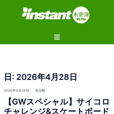
コ
ン
テ
ン
ツ
ト
へ
グ
ス
ル
キ
メ
ッ
ニ
プ
ュ
日:
2026年4月28日
ー
2026年4月28日
未分類
【GWスペシャル】サイコロ
チャレンジ&スケートボード