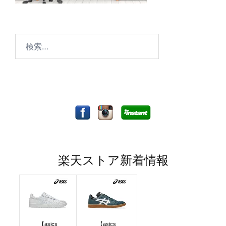
検
索:
楽天ストア新着情報