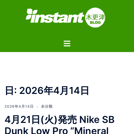
コ
ン
テ
ン
ツ
ト
へ
グ
ス
ル
キ
メ
ッ
ニ
プ
ュ
日:
2026年4月14日
ー
2026年4月14日
未分類
4月21日(火)発売 Nike SB
Dunk Low Pro “Mineral