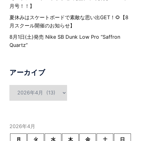
月号！！】
夏休みはスケートボードで素敵な思い出GET！🌻【8
月スクール開催のお知らせ】
8月1日(土)発売 Nike SB Dunk Low Pro “Saffron
Quartz”
アーカイブ
ア
ー
カ
イ
ブ
2026年4月
月
火
水
木
金
土
日