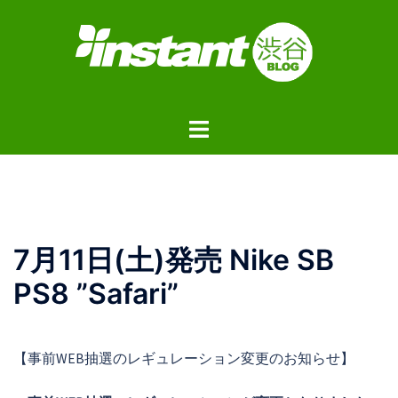
コ
ン
テ
ン
ツ
ト
へ
グ
ス
ル
キ
メ
ッ
ニ
プ
ュ
7月11日(土)発売 Nike SB
ー
PS8 ”Safari”
【事前WEB抽選のレギュレーション変更のお知らせ】