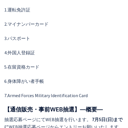
1.運転免許証
2.マイナンバーカード
3.パスポート
4.外国人登録証
5.在留資格カード
6.身体障がい者手帳
7.Armed Forces Military Identification Card
【通信販売・事前WEB抽選】―概要―
抽選応募ページにてWEB抽選を行います。
7月5
日(日)まで
に
WEB抽選応募ページからエントリーお願いいたします。