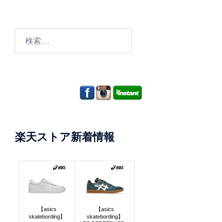
検
索:
楽天ストア新着情報