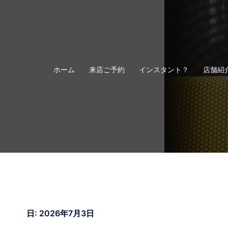
コ
ン
テ
ン
ツ
へ
ホーム
来店ご予約
インスタント？
店舗紹
ス
キ
ッ
プ
日:
2026年7月3日