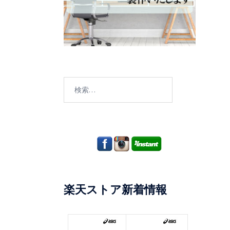
検
索:
楽天ストア新着情報