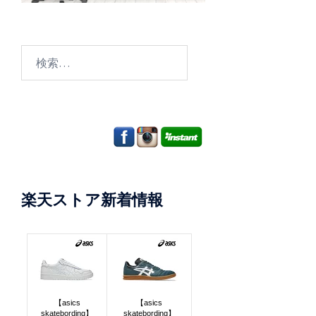
検
索:
楽天ストア新着情報