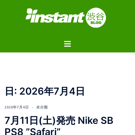
コ
ン
テ
ン
ツ
ト
へ
グ
ス
ル
キ
メ
ッ
ニ
プ
ュ
日:
2026年7月4日
ー
2026年7月4日
未分類
7月11日(土)発売 Nike SB
PS8 ”Safari”