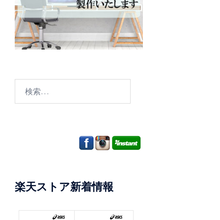
検
索:
楽天ストア新着情報