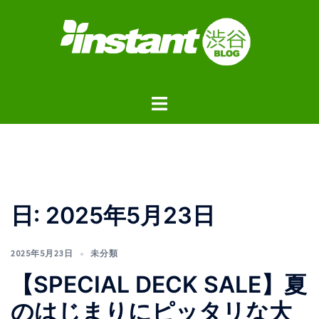
コ
ン
テ
ン
ツ
ト
へ
グ
ス
ル
キ
メ
ッ
ニ
プ
ュ
日:
2025年5月23日
ー
2025年5月23日
未分類
【SPECIAL DECK SALE】夏
のはじまりにピッタリな大