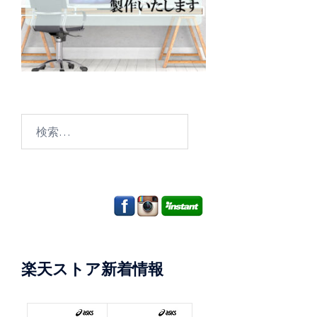
検
索:
楽天ストア新着情報