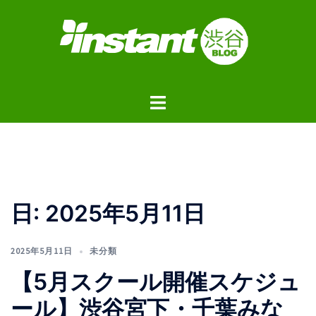
コ
ン
テ
ン
ツ
ト
へ
グ
ス
ル
キ
メ
ッ
ニ
プ
ュ
日:
2025年5月11日
ー
2025年5月11日
未分類
【5月スクール開催スケジュ
ール】渋谷宮下・千葉みな