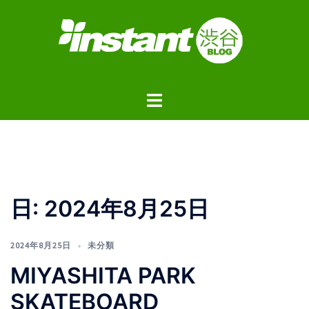
コ
ン
テ
ン
ツ
ト
へ
グ
ス
ル
キ
メ
ッ
ニ
プ
ュ
日:
2024年8月25日
ー
2024年8月25日
未分類
MIYASHITA PARK
SKATEBOARD