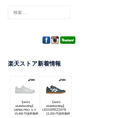
検
索:
楽天ストア新着情報