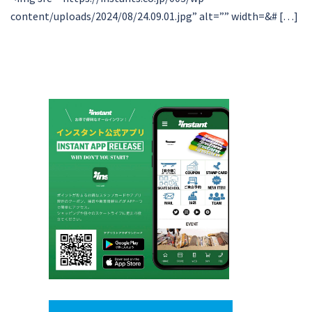
content/uploads/2024/08/24.09.01.jpg” alt=”” width=&# […]