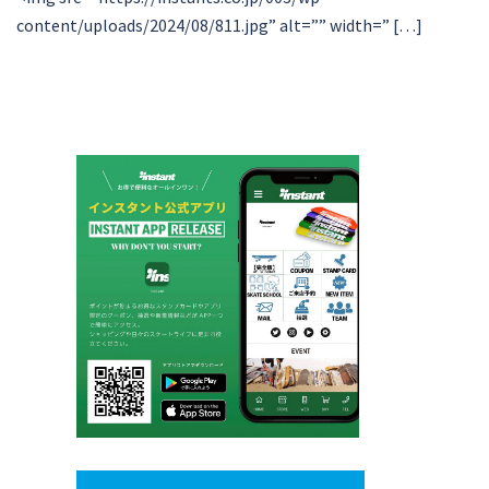
content/uploads/2024/08/811.jpg” alt=”” width=” […]