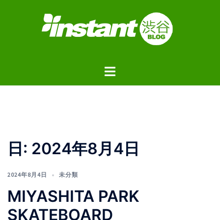
コ
ン
テ
ン
ツ
ト
へ
グ
ス
ル
キ
メ
ッ
ニ
プ
ュ
日:
2024年8月4日
ー
2024年8月4日
未分類
MIYASHITA PARK
SKATEBOARD