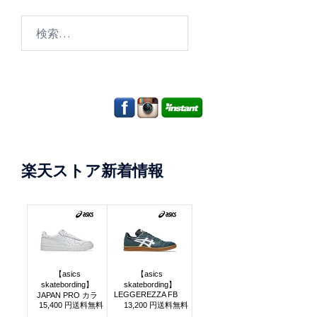
検
索:
楽天ストア新着情報