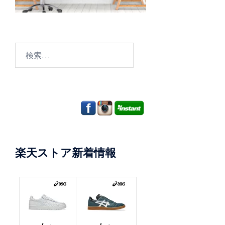
検
索:
楽天ストア新着情報