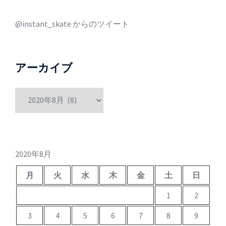
@instant_skate からのツイート
アーカイブ
ア
ー
カ
イ
ブ
2020年8月
月
火
水
木
金
土
日
1
2
3
4
5
6
7
8
9