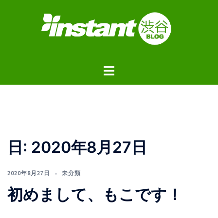
コ
ン
テ
ン
ツ
ト
へ
グ
ス
ル
キ
メ
ッ
ニ
プ
ュ
日:
2020年8月27日
ー
2020年8月27日
未分類
初めまして、もこです！