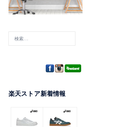
検
索:
楽天ストア新着情報