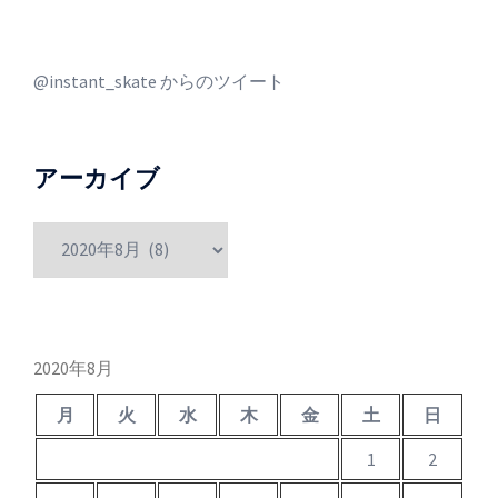
@instant_skate からのツイート
アーカイブ
ア
ー
カ
イ
ブ
2020年8月
月
火
水
木
金
土
日
1
2