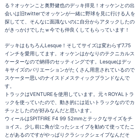
る？オッケンこと奥野健也のデッキ拝見！オッケンとの出
会いは旧twitterでオッケンが一緒に野球を見に行ける人を
探してて、そんなに面識ないのに自分からアタックしたの
がきっかけでしたｗ今でも仲良くしてもらっています！
デッキはもちろんLesque！そしてサイズは変わらず7.75
インチを愛用してます。オッケンはかなりのテクニカルス
ケーターなので納得のセッティングです。Lesqueはデッ
キサイズのバリエーションがたくさん用意されているので
スケーター思いのナイスドメスティックブランドなんで
す。
トラックはVENTUREを使用しています。元々ROYALトラ
ックを使っていたので、動き的には近いトラックなのでカ
チッとしたのが好みなんだと思います。
ウィールはSPITFIRE F4 99 52mmとテックなサイズをチ
ョイス。少し前に角が立ったシェイプを勧めて使ってたこ
とがあるのですがやっぱりクラシックシェイプなんだそ