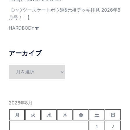
【ハウツースケートボウ道&元祖デッキ拝見 2026年8
月号！！】
HARDBODY🍄
アーカイブ
ア
ー
カ
イ
ブ
2026年8月
月
火
水
木
金
土
日
1
2