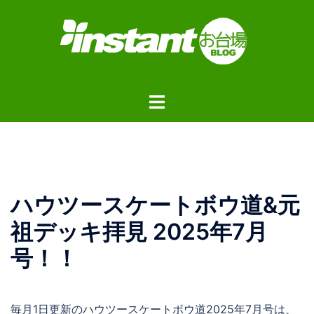
コ
ン
テ
ン
ツ
ト
へ
グ
ス
ル
キ
メ
ッ
ニ
プ
ュ
ハウツースケートボウ道&元
ー
祖デッキ拝見 2025年7月
号！！
毎月1日更新のハウツースケートボウ道2025年7月号は、