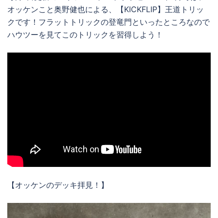
オッケンこと奥野健也による、【KICKFLIP】王道トリッ
クです！フラットトリックの登竜門といったところなので
ハウツーを見てこのトリックを習得しよう！
【オッケンのデッキ拝見！】